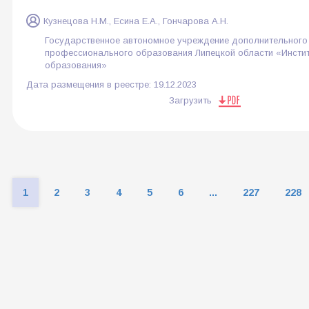
Кузнецова Н.М., Есина Е.А., Гончарова А.Н.
Государственное автономное учреждение дополнительного
профессионального образования Липецкой области «Инстит
образования»
Дата размещения в реестре:
19.12.2023
Загрузить
1
2
3
4
5
6
...
227
228